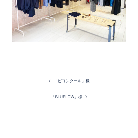
投
「ビヨンクール」様
稿
ナ
「BLUELOW」様
ビ
ゲ
ー
シ
ョ