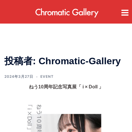
コ
ン
テ
ン
ツ
へ
ス
キ
ッ
投稿者:
Chromatic-Gallery
プ
2024年3月27日
EVENT
ねう10周年記念写真展「 i × Doll 」