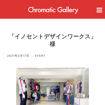
コ
ン
テ
ン
ツ
へ
ス
「イノセントデザインワークス」
キ
ッ
様
プ
2021年3月17日
EVENT