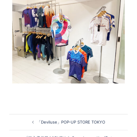
投
「Deviluse」POP-UP STORE TOKYO
稿
ナ