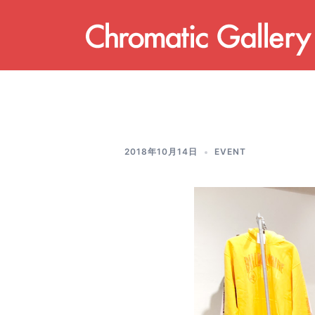
コ
ン
テ
ン
ツ
へ
ス
キ
2018年10月14日
EVENT
ッ
プ