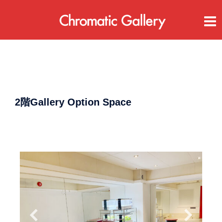
コ
ン
テ
ン
ツ
へ
ス
キ
ッ
プ
2階Gallery Option Space